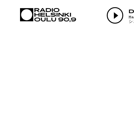
AJANKOHTAI
D
M
シ
OHJELMAT
TEKIJÄT
ON-DEMAND
PODCAST
MAINOSTA