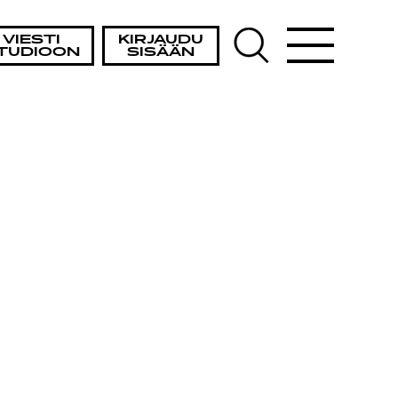
VIESTI
KIRJAUDU
TUDIOON
SISÄÄN