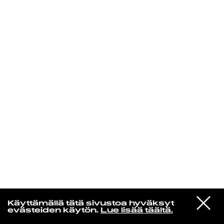
KIRJAUDU SISÄÄN
Jazz kiinnostaa
VIESTI
Florence Adooni
Käyttämällä tätä sivustoa hyväksyt
STUDIOON
Mam Pe'ela Su'ure
evästeiden käytön.
Lue lisää täältä.