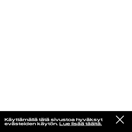
KIRJAUDU SISÄÄN
VIESTI
Rakkaudesta
Käyttämällä tätä sivustoa hyväksyt
STUDIOON
evästeiden käytön.
Lue lisää täältä.