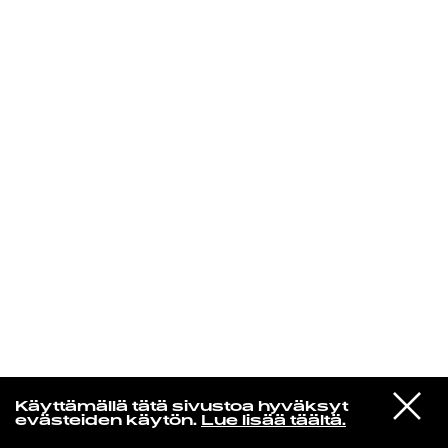
KIRJAUDU SISÄÄN
Yö­mu­siik­kia
VIESTI
Chanel Beads
Käyttämällä tätä sivustoa hyväksyt
STUDIOON
I Think I Saw
evästeiden käytön.
Lue lisää täältä.