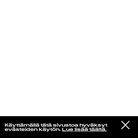
KIRJAUDU SISÄÄN
MUSAMUSA
VIESTI
Iterum Nata
Käyttämällä tätä sivustoa hyväksyt
STUDIOON
Forgiveness Undone
evästeiden käytön.
Lue lisää täältä.