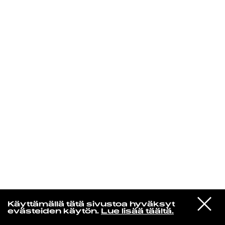
KIRJAUDU SISÄÄN
Yö­mu­siik­kia
VIESTI
Ruudolf
Käyttämällä tätä sivustoa hyväksyt
STUDIOON
Herttoniemest ikuisuuteen
evästeiden käytön.
Lue lisää täältä.