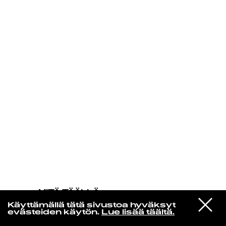
KIRJAUDU SISÄÄN
MITÄ TÄÄLLÄ
TAPAHTUU
VIESTI
Magdalena Bay
Käyttämällä tätä sivustoa hyväksyt
STUDIOON
Love Is Everywhere
evästeiden käytön.
Lue lisää täältä.