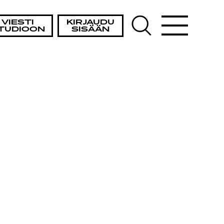
VIESTI
KIRJAUDU
TUDIOON
SISÄÄN