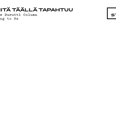
STA
ITÄ TÄÄLLÄ TAPAHTUU
he Durutti Column
S
ing to Me