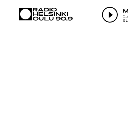
AJANKOHTAI
M
T
S
OHJELMAT
TEKIJÄT
ON-DEMAND
PODCAST
MAINOSTA