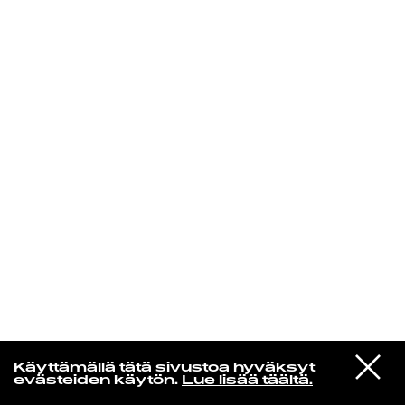
KIRJAUDU SISÄÄN
Yö­mu­siik­kia
VIESTI
Spencer Cullum
Käyttämällä tätä sivustoa hyväksyt
STUDIOON
Kingdom Weather (feat. Yuma Abe)
evästeiden käytön.
Lue lisää täältä.