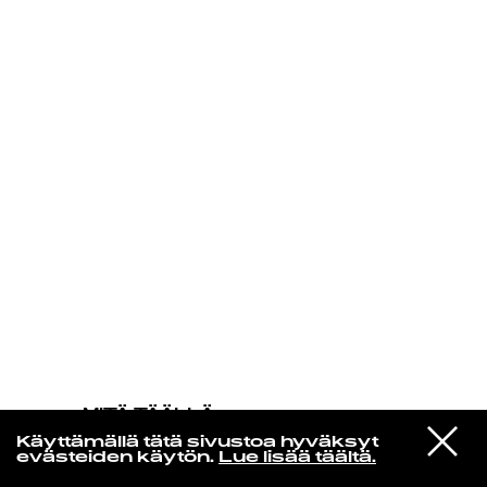
KIRJAUDU SISÄÄN
MITÄ TÄÄLLÄ
TAPAHTUU
VIESTI
Daft Punk
Käyttämällä tätä sivustoa hyväksyt
STUDIOON
Touch
evästeiden käytön.
Lue lisää täältä.