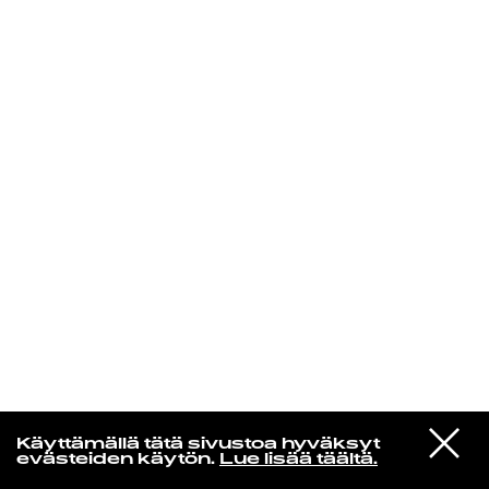
KIRJAUDU SISÄÄN
VIESTI
Norpan maailma
Käyttämällä tätä sivustoa hyväksyt
STUDIOON
evästeiden käytön.
Lue lisää täältä.