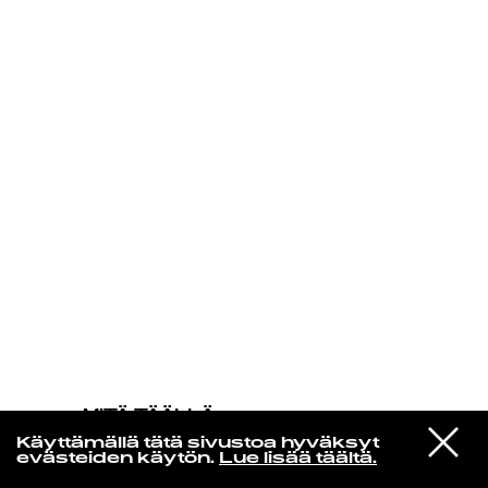
KIRJAUDU SISÄÄN
MITÄ TÄÄLLÄ
TAPAHTUU
VIESTI
Soft Power
Käyttämällä tätä sivustoa hyväksyt
STUDIOON
Duke
evästeiden käytön.
Lue lisää täältä.