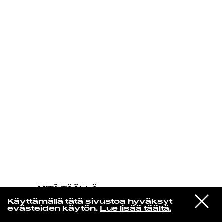
KIRJAUDU SISÄÄN
MITÄ TÄÄLLÄ
TAPAHTUU
VIESTI
Efterklang
Käyttämällä tätä sivustoa hyväksyt
STUDIOON
Animated Heart
evästeiden käytön.
Lue lisää täältä.