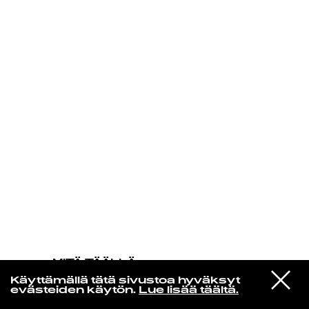
KIRJAUDU SISÄÄN
MITÄ TÄÄLLÄ
TAPAHTUU
VIESTI
Pj Harvey
Käyttämällä tätä sivustoa hyväksyt
STUDIOON
A Noiseless Noise
evästeiden käytön.
Lue lisää täältä.