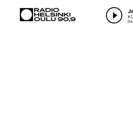
AJANKOHTAI
J
F
M
OHJELMAT
TEKIJÄT
ON-DEMAND
PODCAST
MAINOSTA