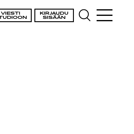
VIESTI
KIRJAUDU
TUDIOON
SISÄÄN