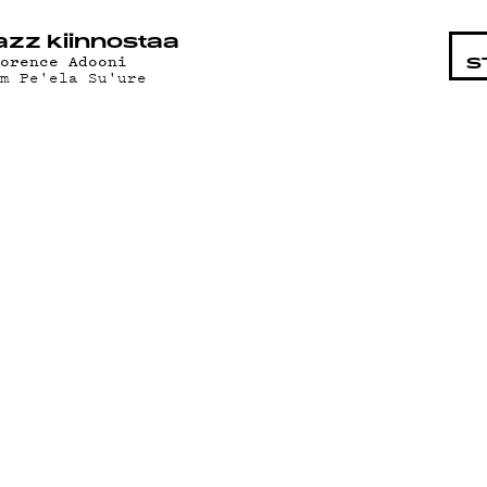
STA
azz kiinnostaa
lorence Adooni
S
am Pe'ela Su'ure