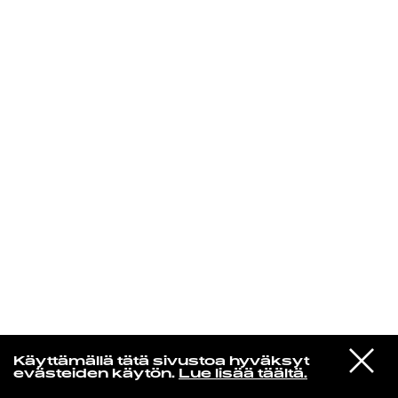
KIRJAUDU SISÄÄN
Radio Helsingin aamut
VIESTI
Sleigh Bells
Käyttämällä tätä sivustoa hyväksyt
STUDIOON
Rill Rill
evästeiden käytön.
Lue lisää täältä.