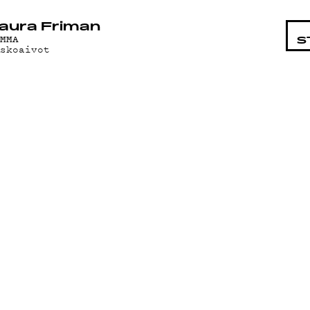
STA
aura Friman
AMMA
S
iskoaivot