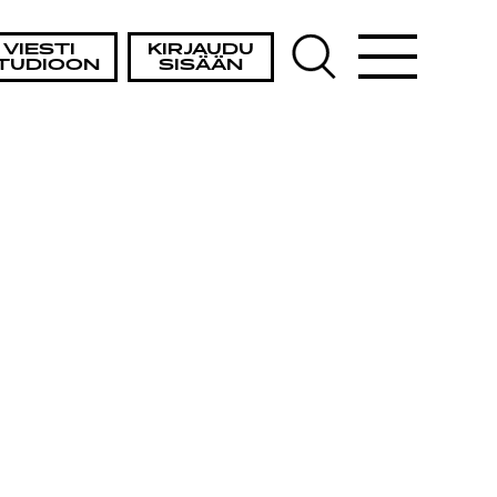
VIESTI
KIRJAUDU
TUDIOON
SISÄÄN