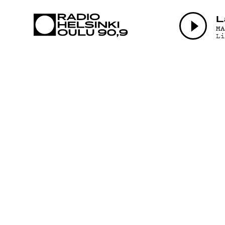
AJANKOHTAI
L
M
L
OHJELMAT
TEKIJÄT
ON-DEMAND
PODCAST
MAINOSTA