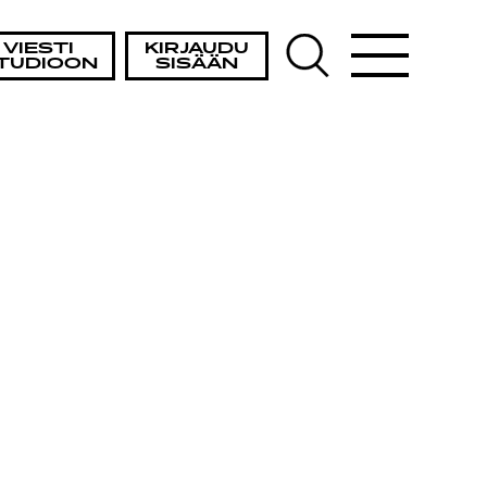
VIESTI
KIRJAUDU
TUDIOON
SISÄÄN