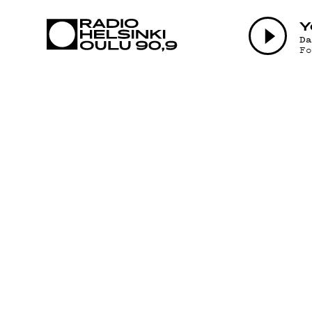
AJANKOHTAI
Y
D
F
OHJELMAT
TEKIJÄT
ON-DEMAND
PODCAST
MAINOSTA