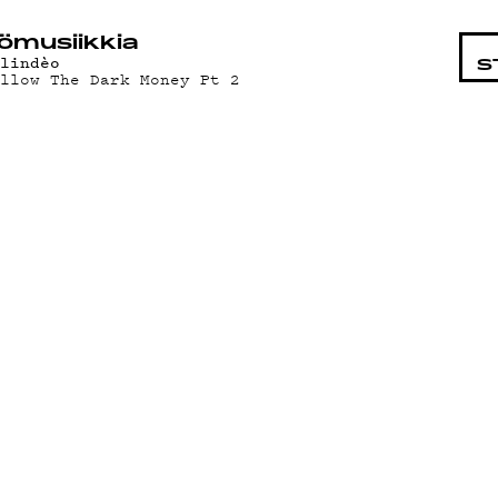
STA
ö­mu­siik­kia
alindèo
S
ollow The Dark Money Pt 2