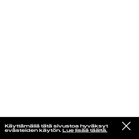
KIRJAUDU SISÄÄN
Kuusikielinen taivas
VIESTI
Glen Hansard
Käyttämällä tätä sivustoa hyväksyt
STUDIOON
Leave a Light
evästeiden käytön.
Lue lisää täältä.