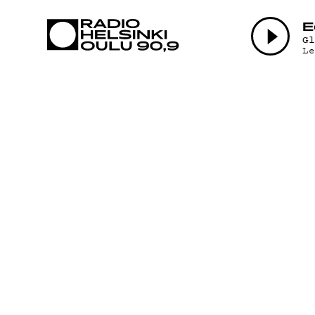
AJANKOHTAI
E
G
L
OHJELMAT
TEKIJÄT
ON-DEMAND
PODCAST
MAINOSTA