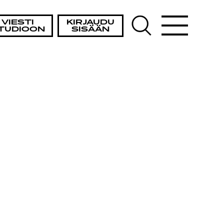
VIESTI
KIRJAUDU
TUDIOON
SISÄÄN