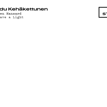
STA
du Kehäkettunen
len Hansard
S
eave a Light