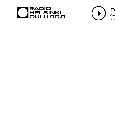
AJANKOHTAI
D
M
シ
OHJELMAT
TEKIJÄT
ON-DEMAND
PODCAST
MAINOSTA