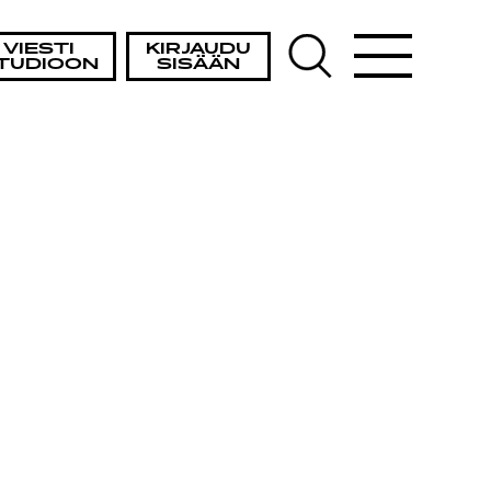
VIESTI
KIRJAUDU
TUDIOON
SISÄÄN