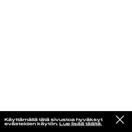
KIRJAUDU SISÄÄN
Edu Kehäkettunen
VIESTI
Glen Hansard
Käyttämällä tätä sivustoa hyväksyt
STUDIOON
Leave a Light
evästeiden käytön.
Lue lisää täältä.