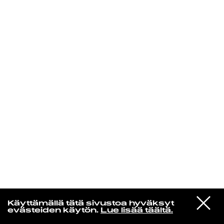
KIRJAUDU SISÄÄN
Edu Kehäkettunen
VIESTI
Glen Hansard
Käyttämällä tätä sivustoa hyväksyt
STUDIOON
Leave a Light
evästeiden käytön.
Lue lisää täältä.