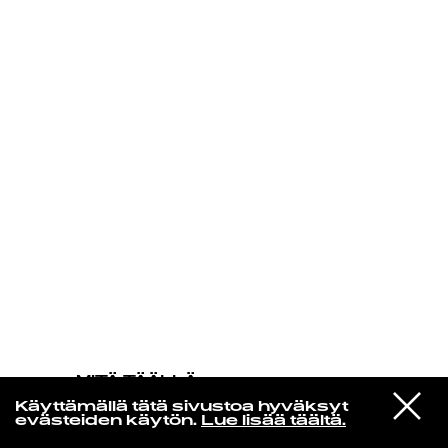
KIRJAUDU SISÄÄN
MITÄ TÄÄLLÄ
TAPAHTUU
VIESTI
Magdalena Bay
Käyttämällä tätä sivustoa hyväksyt
STUDIOON
Love Is Everywhere
evästeiden käytön.
Lue lisää täältä.