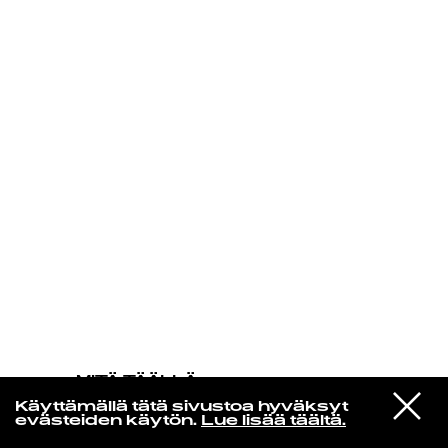
KIRJAUDU SISÄÄN
MITÄ TÄÄLLÄ
TAPAHTUU
VIESTI
Ignace De Souza & The Melody Aces
Käyttämällä tätä sivustoa hyväksyt
STUDIOON
Asaw Fofor
evästeiden käytön.
Lue lisää täältä.