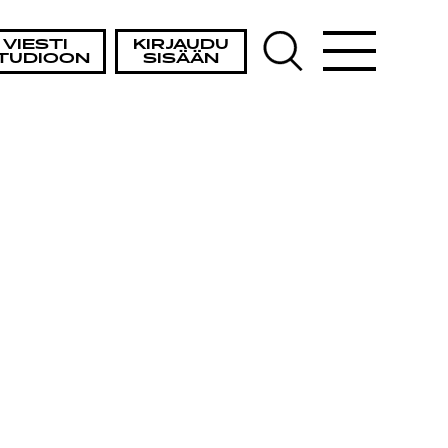
VIESTI
KIRJAUDU
TUDIOON
SISÄÄN