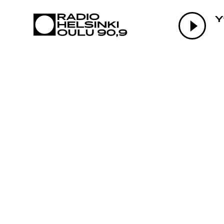
AJANKOHTAI
Y
OHJELMAT
TEKIJÄT
ON-DEMAND
PODCAST
MAINOSTA