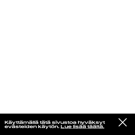
KIRJAUDU SISÄÄN
Radio Helsingin aamut
VIESTI
Sleigh Bells
Käyttämällä tätä sivustoa hyväksyt
STUDIOON
Rill Rill
evästeiden käytön.
Lue lisää täältä.