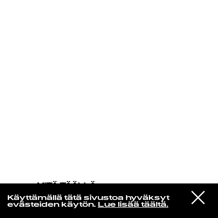
KIRJAUDU SISÄÄN
MITÄ TÄÄLLÄ
TAPAHTUU
VIESTI
Patrick Forgas ­
Käyttämällä tätä sivustoa hyväksyt
STUDIOON
Sex Move
evästeiden käytön.
Lue lisää täältä.