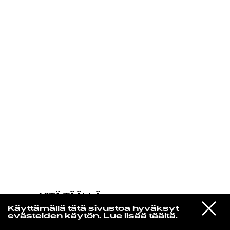
KIRJAUDU SISÄÄN
MITÄ TÄÄLLÄ
TAPAHTUU
VIESTI
KAYTRANADA & Anderson .Paak
Käyttämällä tätä sivustoa hyväksyt
STUDIOON
Twin Flame
evästeiden käytön.
Lue lisää täältä.