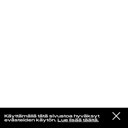
KIRJAUDU SISÄÄN
VIESTI
Rakkaudesta
Käyttämällä tätä sivustoa hyväksyt
STUDIOON
evästeiden käytön.
Lue lisää täältä.