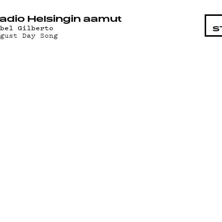
STA
adio Helsingin aamut
ebel Gilberto
S
ugust Day Song