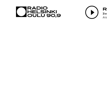
AJANKOHTAI
R
B
A
OHJELMAT
TEKIJÄT
ON-DEMAND
PODCAST
MAINOSTA