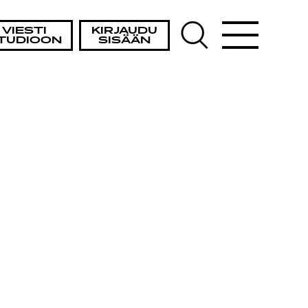
VIESTI
KIRJAUDU
TUDIOON
SISÄÄN