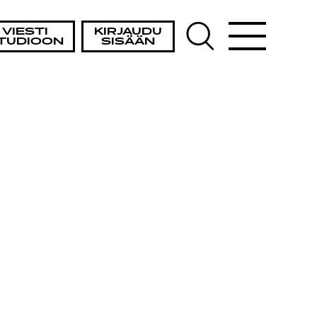
VIESTI
KIRJAUDU
TUDIOON
SISÄÄN