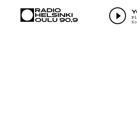
AJANKOHTAI
Y
P
K
OHJELMAT
TEKIJÄT
ON-DEMAND
PODCAST
MAINOSTA