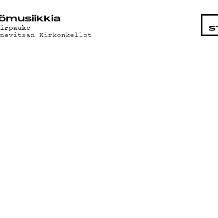
STA
ö­mu­siik­kia
iirpauke
S
onevitsan Kirkonkellot