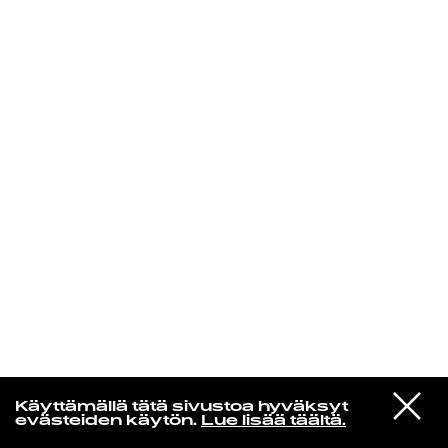
KIRJAUDU SISÄÄN
Yö­mu­siik­kia
VIESTI
Lonnie Liston Smith
Käyttämällä tätä sivustoa hyväksyt
STUDIOON
In The Park
evästeiden käytön.
Lue lisää täältä.