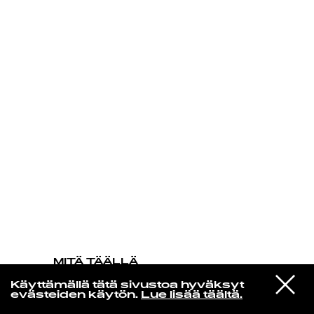
KIRJAUDU SISÄÄN
MITÄ TÄÄLLÄ
TAPAHTUU
VIESTI
Evgueni Galperine & Sergei
Käyttämällä tätä sivustoa hyväksyt
STUDIOON
Nakariakov
evästeiden käytön.
Lue lisää täältä.
After The Storm