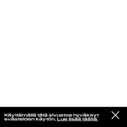
KIRJAUDU SISÄÄN
Yö­mu­siik­kia
VIESTI
Makoto Matsushita
Käyttämällä tätä sivustoa hyväksyt
STUDIOON
Lazy Night (2018 Remaster)
evästeiden käytön.
Lue lisää täältä.