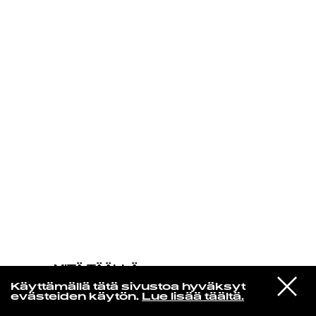
KIRJAUDU SISÄÄN
MITÄ TÄÄLLÄ
TAPAHTUU
VIESTI
The Smiths
Käyttämällä tätä sivustoa hyväksyt
STUDIOON
Vicar In A Tutu
evästeiden käytön.
Lue lisää täältä.