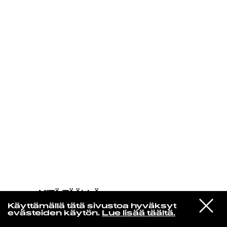
KIRJAUDU SISÄÄN
MITÄ TÄÄLLÄ
TAPAHTUU
VIESTI
Martha Reeves & The Vandellas
Käyttämällä tätä sivustoa hyväksyt
STUDIOON
Baby (Don't You Leave Me)
evästeiden käytön.
Lue lisää täältä.