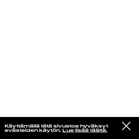
KIRJAUDU SISÄÄN
VIESTI
Rakkaudesta
Käyttämällä tätä sivustoa hyväksyt
STUDIOON
evästeiden käytön.
Lue lisää täältä.