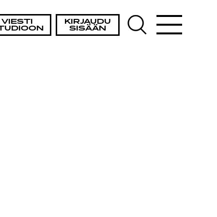
VIESTI
KIRJAUDU
TUDIOON
SISÄÄN