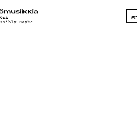
STA
ö­mu­siik­kia
jörk
S
ossibly Maybe