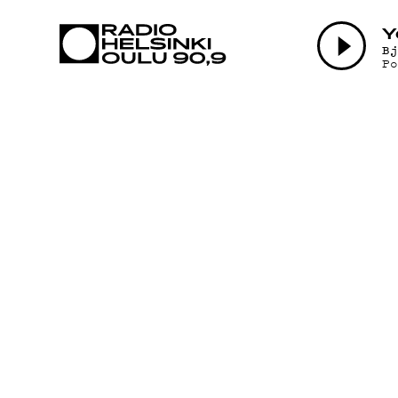
AJANKOHTAI
Y
B
P
OHJELMAT
TEKIJÄT
ON-DEMAND
PODCAST
MAINOSTA