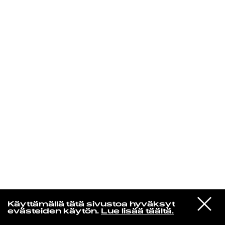
KIRJAUDU SISÄÄN
VIESTI
Kuusikielinen taivas
Käyttämällä tätä sivustoa hyväksyt
STUDIOON
evästeiden käytön.
Lue lisää täältä.