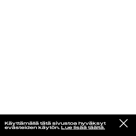
KIRJAUDU SISÄÄN
Yö­mu­siik­kia
VIESTI
Everything But the Girl
Käyttämällä tätä sivustoa hyväksyt
STUDIOON
Interior Space
evästeiden käytön.
Lue lisää täältä.