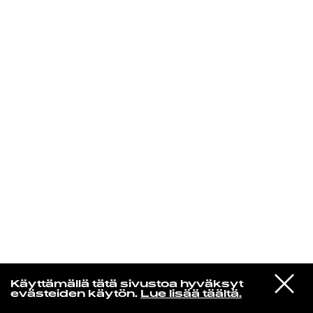
KIRJAUDU SISÄÄN
VIESTI
Jotain lainattua
Käyttämällä tätä sivustoa hyväksyt
STUDIOON
evästeiden käytön.
Lue lisää täältä.