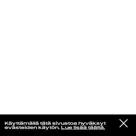
KIRJAUDU SISÄÄN
VIESTI
Radio Helsingin aamut
Käyttämällä tätä sivustoa hyväksyt
STUDIOON
evästeiden käytön.
Lue lisää täältä.