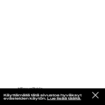
KIRJAUDU SISÄÄN
Yö­mu­siik­kia
Gil Scott-heron Reimagining By
VIESTI
Makaya Mccraven
Käyttämällä tätä sivustoa hyväksyt
STUDIOON
Im New Here
evästeiden käytön.
Lue lisää täältä.