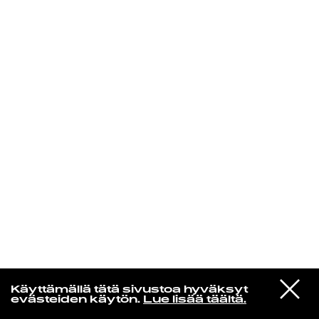
KIRJAUDU SISÄÄN
Edu Kehäkettunen
VIESTI
Glen Hansard
Käyttämällä tätä sivustoa hyväksyt
STUDIOON
Leave a Light
evästeiden käytön.
Lue lisää täältä.