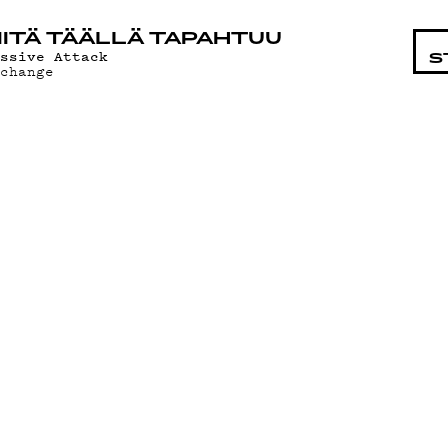
STA
ITÄ TÄÄLLÄ TAPAHTUU
assive Attack
S
xchange