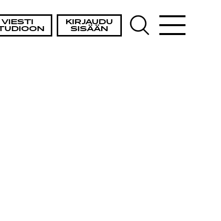
VIESTI
KIRJAUDU
TUDIOON
SISÄÄN