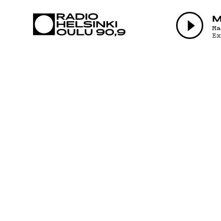
AJANKOHTAI
M
M
E
OHJELMAT
TEKIJÄT
ON-DEMAND
PODCAST
MAINOSTA