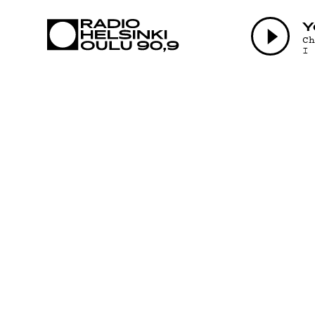
AJANKOHTAI
Y
C
I
OHJELMAT
TEKIJÄT
ON-DEMAND
PODCAST
MAINOSTA