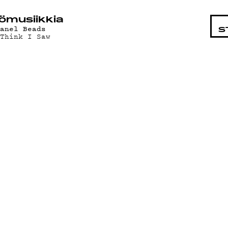
STA
ö­mu­siik­kia
hanel Beads
S
 Think I Saw