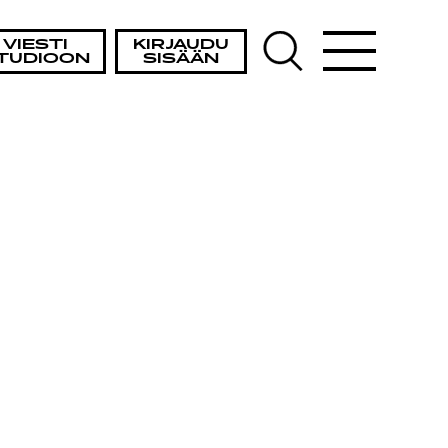
VIESTI
KIRJAUDU
TUDIOON
SISÄÄN