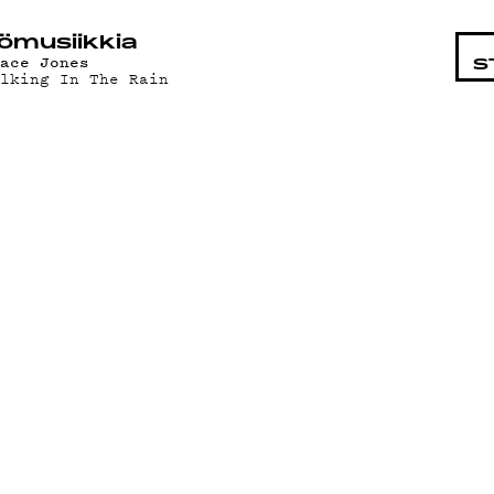
STA
ö­mu­siik­kia
race Jones
S
alking In The Rain