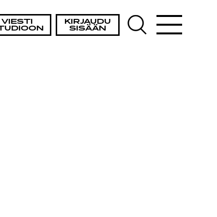
VIESTI
KIRJAUDU
TUDIOON
SISÄÄN