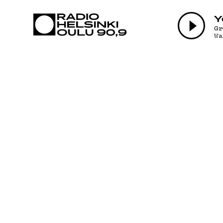
AJANKOHTAI
Y
G
W
OHJELMAT
TEKIJÄT
ON-DEMAND
PODCAST
MAINOSTA