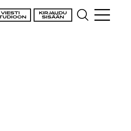
VIESTI
KIRJAUDU
TUDIOON
SISÄÄN