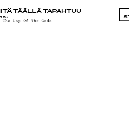
STA
ITÄ TÄÄLLÄ TAPAHTUU
ueen
S
n The Lap Of The Gods