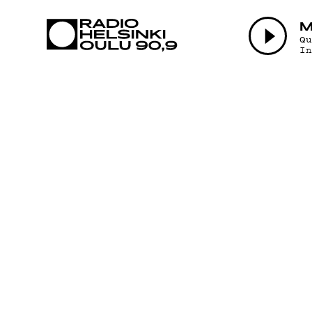
AJANKOHTAI
M
Q
I
OHJELMAT
TEKIJÄT
ON-DEMAND
PODCAST
MAINOSTA