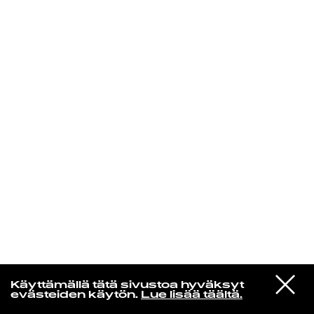
KIRJAUDU SISÄÄN
Edu Kehäkettunen
VIESTI
Mariya Takeuchi
Käyttämällä tätä sivustoa hyväksyt
STUDIOON
シェットランドに頬をうずめて
evästeiden käytön.
Lue lisää täältä.